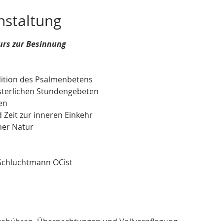
nstaltung
urs zur Besinnung
dition des Psalmenbetens
sterlichen Stundengebeten
en
 Zeit zur inneren Einkehr
ner Natur
Schluchtmann OCist