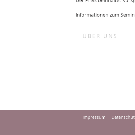
Der Preis beinhaltet Kur
Informationen zum Seminar
ÜBER UNS
„Porta patet cor magis“
„Die Tür steht offen, mehr noch 
Herz“.
Bei uns in St. Marienthal haben 
alle Menschen unabhängig von
Konfession und Herkunft ein of
Ohr und Herz.
Impressum
Datenschut