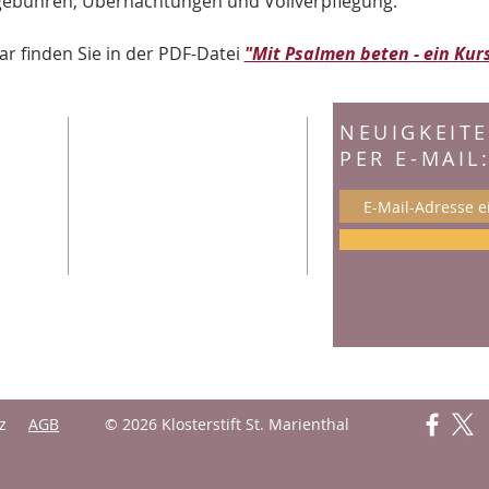
sgebühren, Übernachtungen und Vollverpflegung.
 finden Sie in der PDF-Datei 
"Mit Psalmen beten - ein Kur
ADRESSE
NEUIGKEIT
PER E-MAIL
Zisterzienserinnenabtei
das
Klosterstift St. Marienthal
St. Marienthal 1, 02899
Ostritz
wir für
Tel. +
49 (0)35823 856300
info@kloster-marienthal.de
fenes
z
AGB
© 2026 Klosterstift St. Marienthal