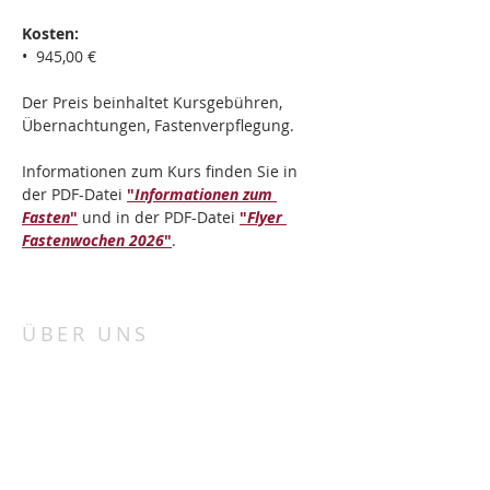
Kosten:
•  945,00 €
Der Preis beinhaltet Kursgebühren, 
Übernachtungen, Fastenverpflegung.
Informationen zum Kurs finden Sie in 
der PDF-Datei 
"
Informationen zum 
Fasten
"
 und in der PDF-Datei 
"
Flyer 
Fastenwochen 2026
"
.
ÜBER UNS
„Porta patet cor magis“
„Die Tür steht offen, mehr noch das Herz“.
Bei uns in St. Marienthal haben wir für alle
Menschen unabhängig von Konfession und
Herkunft ein offenes Ohr und Herz.