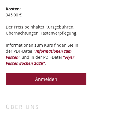
Kosten:
945,00 €
Der Preis beinhaltet Kursgebühren, 
Übernachtungen, Fastenverpflegung.
Informationen zum Kurs finden Sie in 
der PDF-Datei 
"
Informationen zum 
Fasten
"
 und in der PDF-Datei 
"
Flyer 
Fastenwochen 2026
"
.
Anmelden
ÜBER UNS
„Porta patet cor magis“
„Die Tür steht offen, mehr noch das Herz“.