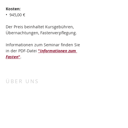
Kosten:
•  945,00 €
Der Preis beinhaltet Kursgebühren, 
Übernachtungen, Fastenverpflegung.
Informationen zum Seminar finden Sie 
in der PDF-Datei 
"
Informationen zum 
Fasten
"
.
ÜBER UNS
„Porta patet cor magis“
„Die Tür steht offen, mehr noch das Herz“.
Bei uns in St. Marienthal haben wir für alle
Menschen unabhängig von Konfession und
Herkunft ein offenes Ohr und Herz.