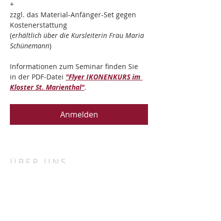
+
zzgl. das Material-Anfänger-Set gegen 
Kostenerstattung
(
erhältlich über die Kursleiterin Frau Maria 
Schünemann
)
Informationen zum Seminar finden Sie 
in der PDF-Datei 
"Flyer IKONENKURS im 
Kloster St. Marienthal"
.
Anmelden
ÜBER UNS
„Porta patet cor magis“
„Die Tür steht offen, mehr noch das Herz“.
Bei uns in St. Marienthal haben wir für alle
Menschen unabhängig von Konfession und