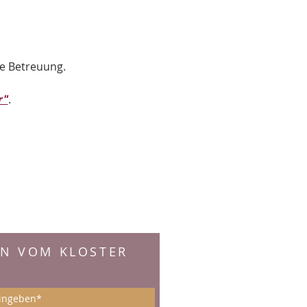
le Betreuung.
r"
.
EN VOM KLOSTER
: