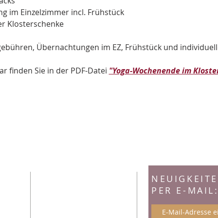
acks
g im Einzelzimmer incl. Frühstück
er Klosterschenke
gebühren, Übernachtungen im EZ, Frühstück und individuel
 finden Sie in der PDF-Datei 
"Yoga-Wochenende im Kloste
ADRESSE
NEUIGKEIT
PER E-MAIL
Zisterzienserinnenabtei
das
Klosterstift St. Marienthal
St. Marienthal 1, 02899