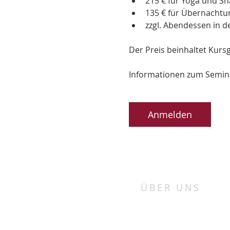
215 € für Yoga und Sn
135 € für Übernachtun
zzgl. Abendessen in d
Der Preis beinhaltet Kurs
Informationen zum Seminar
Anmelden
ÜBER UNS
„Porta patet cor magis“
„Die Tür steht offen, mehr noch 
Herz“.