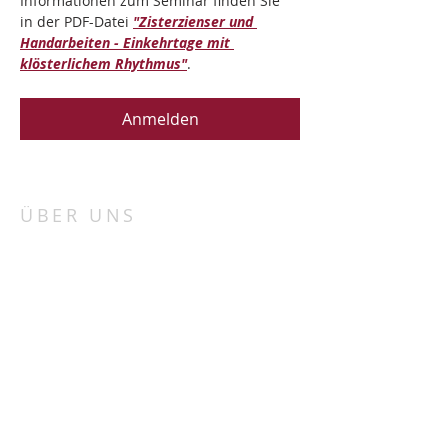
Informationen zum Seminar finden Sie 
in der PDF-Datei 
"Zisterzienser und 
Handarbeiten - Einkehrtage mit 
klösterlichem Rhythmus"
.
Anmelden
ÜBER UNS
„Porta patet cor magis“
„Die Tür steht offen, mehr noch das Herz“.
Bei uns in St. Marienthal haben wir für alle
Menschen unabhängig von Konfession und
Herkunft ein offenes Ohr und Herz.
ADRESSE
Zisterzienserinnenabtei Klosterstift St.
Marienthal