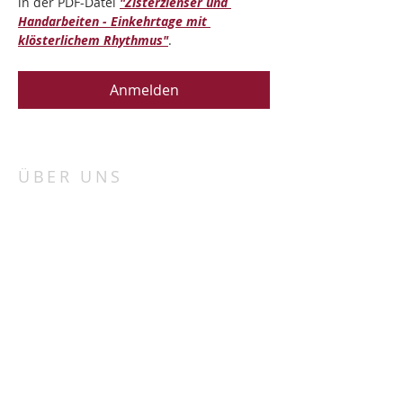
in der PDF-Datei 
"Zisterzienser und 
Handarbeiten - Einkehrtage mit 
klösterlichem Rhythmus"
.
Anmelden
ÜBER UNS
„Porta patet cor magis“
„Die Tür steht offen, mehr noch das Herz“.
Bei uns in St. Marienthal haben wir für alle
Menschen unabhängig von Konfession und
Herkunft ein offenes Ohr und Herz.
ADRESSE
Zisterzienserinnenabtei Klosterstift St.
Marienthal
St. Marienthal 1, 02899 Ostritz