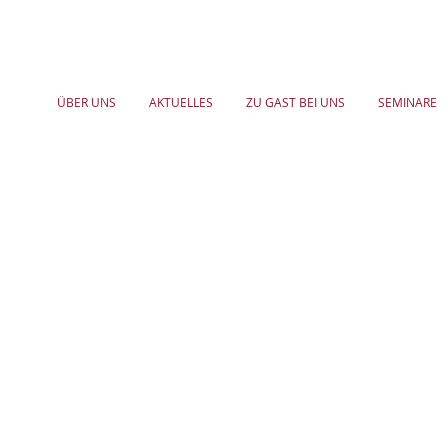
ÜBER UNS
AKTUELLES
ZU GAST BEI UNS
SEMINARE