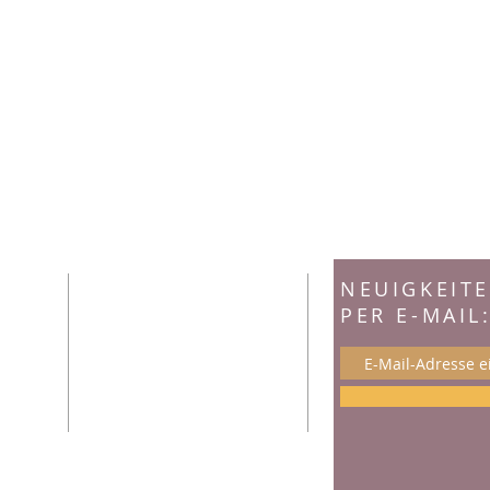
ADRESSE
NEUIGKEIT
PER E-MAIL
Zisterzienserinnenabtei
das
Klosterstift St. Marienthal
St. Marienthal 1, 02899
Ostritz
wir für
Tel. +
49 (0)35823 856300
info@kloster-marienthal.de
fenes